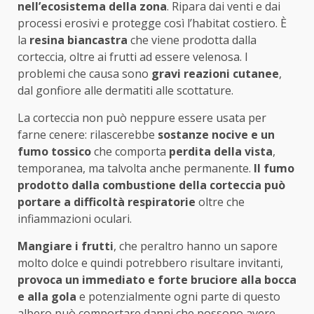
nell’ecosistema della zona
. Ripara dai venti e dai
processi erosivi e protegge così l’habitat costiero. È
la
resina biancastra
che viene prodotta dalla
corteccia, oltre ai frutti ad essere velenosa. I
problemi che causa sono
gravi reazioni cutanee
,
dal gonfiore alle dermatiti alle scottature.
La corteccia non può neppure essere usata per
farne cenere: rilascerebbe
sostanze nocive e un
fumo tossico
che comporta
perdita della vista
,
temporanea, ma talvolta anche permanente.
Il fumo
prodotto dalla combustione della corteccia può
portare a difficoltà respiratorie
oltre che
infiammazioni oculari.
Mangiare i frutti
, che peraltro hanno un sapore
molto dolce e quindi potrebbero risultare invitanti,
provoca un immediato e forte bruciore alla bocca
e alla gola
e potenzialmente ogni parte di questo
albero può comportare danni che possono avere