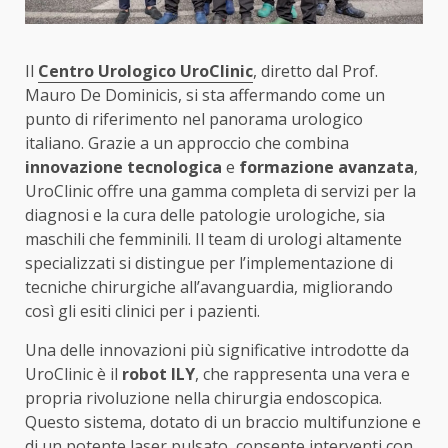
Il
Centro Urologico UroClinic
, diretto dal Prof.
Mauro De Dominicis, si sta affermando come un
punto di riferimento nel panorama urologico
italiano. Grazie a un approccio che combina
innovazione tecnologica
e
formazione avanzata
,
UroClinic offre una gamma completa di servizi per la
diagnosi e la cura delle patologie urologiche, sia
maschili che femminili. Il team di urologi altamente
specializzati si distingue per l’implementazione di
tecniche chirurgiche all’avanguardia, migliorando
così gli esiti clinici per i pazienti.
Una delle innovazioni più significative introdotte da
UroClinic è il
robot ILY
, che rappresenta una vera e
propria rivoluzione nella chirurgia endoscopica.
Questo sistema, dotato di un braccio multifunzione e
di un potente laser pulsato, consente interventi con