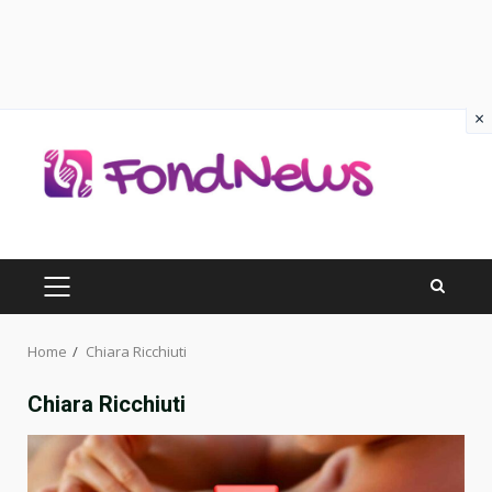
×
Skip
to
content
PRIMARY
MENU
Home
Chiara Ricchiuti
Chiara Ricchiuti