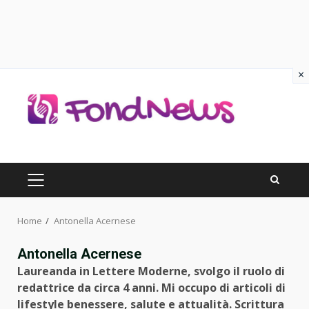
×
Skip
to
content
PRIMARY
MENU
Home
Antonella Acernese
Antonella Acernese
Laureanda in Lettere Moderne, svolgo il ruolo di
redattrice da circa 4 anni. Mi occupo di articoli di
lifestyle benessere, salute e attualità. Scrittura