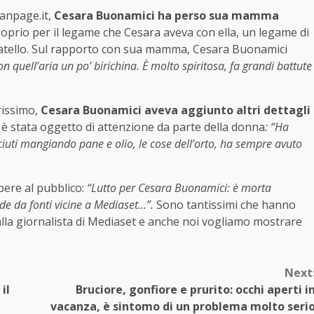
Fanpage.it,
Cesara Buonamici ha perso sua mamma
oprio per il legame che Cesara aveva con ella, un legame di
ratello. Sul rapporto con sua mamma, Cesara Buonamici
on quell’aria un po’ birichina. È molto spiritosa, fa grandi battute
rissimo,
Cesara Buonamici aveva aggiunto altri dettagli
è stata oggetto di attenzione da parte della donna
: “Ha
iuti mangiando pane e olio, le cose dell’orto, ha sempre avuto
pere al pubblico:
“Lutto per Cesara Buonamici: è morta
e da fonti vicine a Mediaset…”.
Sono tantissimi che hanno
lla giornalista di Mediaset e anche noi vogliamo mostrare
Next
il
Bruciore, gonfiore e prurito: occhi aperti i
vacanza, è sintomo di un problema molto seri