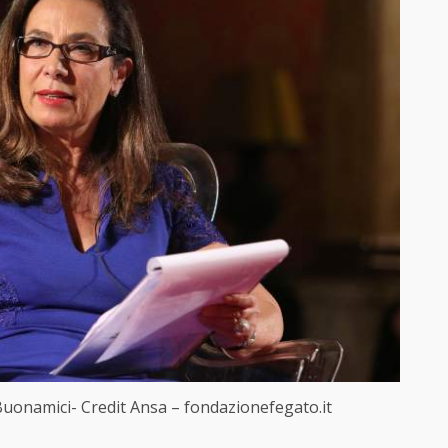
Buonamici- Credit Ansa – fondazionefegato.it