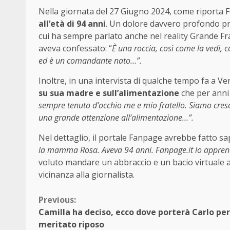
Nella giornata del 27 Giugno 2024, come riporta 
all’età di 94 anni
. Un dolore davvero profondo pr
cui ha sempre parlato anche nel reality Grande F
aveva confessato: “
È una roccia, così come la vedi, c
ed è un comandante nato…”.
Inoltre, in una intervista di qualche tempo fa a Ve
su sua madre e sull’alimentazione
che per anni 
sempre tenuto d’occhio me e mio fratello. Siamo cresc
una grande attenzione all’alimentazione…”.
Nel dettaglio, il portale Fanpage avrebbe fatto sa
la mamma Rosa. Aveva 94 anni. Fanpage.it lo apprend
voluto mandare un abbraccio e un bacio virtuale a
vicinanza alla giornalista.
Continue
Previous:
Camilla ha deciso, ecco dove porterà Carlo per 
Reading
meritato riposo