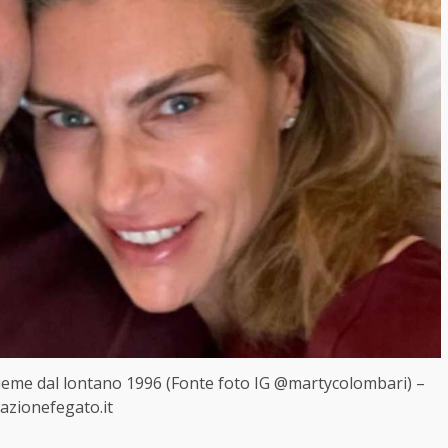
sieme dal lontano 1996 (Fonte foto IG @martycolombari) –
azionefegato.it