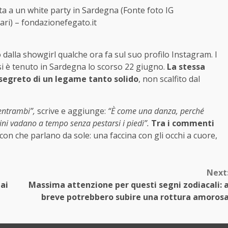
ta a un white party in Sardegna (Fonte foto IG
i) – fondazionefegato.it
o dalla showgirl qualche ora fa sul suo profilo Instagram. I
si è tenuto in Sardegna lo scorso 22 giugno.
La stessa
 segreto di un legame tanto solido
, non scalfito dal
entrambi”,
scrive e aggiunge:
“È come una danza, perché
rini vadano a tempo senza pestarsi i piedi”.
Tra i commenti
icon che parlano da sole: una faccina con gli occhi a cuore,
Next
ai
Massima attenzione per questi segni zodiacali: 
breve potrebbero subire una rottura amoros