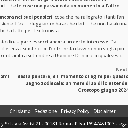
cendo che
le cose non passano da un momento all’altro
.
ncora nei suoi pensieri
, cosa che ha rallegrato i tanti fan
ssieme. L’ex corteggiatore ha anche detto che non ha alcuna
he ha fatto per l’ex tronista.
to dice –
pare esserci ancora un certo interesse
. Da
indifferenza. Sembra che l’ex tronista davvero non voglia più
mo entrambi a settembre a Uomini e Donne e in quali vesti.
Next
tomi
Basta pensare, è il momento di agire per quest
segno zodiacale: un mare di soldi lo attende
Oroscopo giugno 202
Chi siamo
Redazione
Privacy Policy
Disclaimer
 Srl - Via Assisi 21 - 00181 Roma - P.Iva 16947451007 - legal