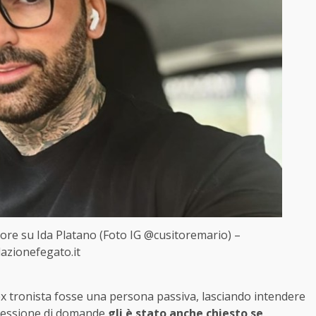
tore su Ida Platano (Foto IG @cusitoremario) –
azionefegato.it
’ex tronista fosse una persona passiva, lasciando intendere
a sessione di domande
gli è stato anche chiesto se