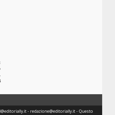
:
o
.
4
@editorially.it - redazione@editorially.it - Questo