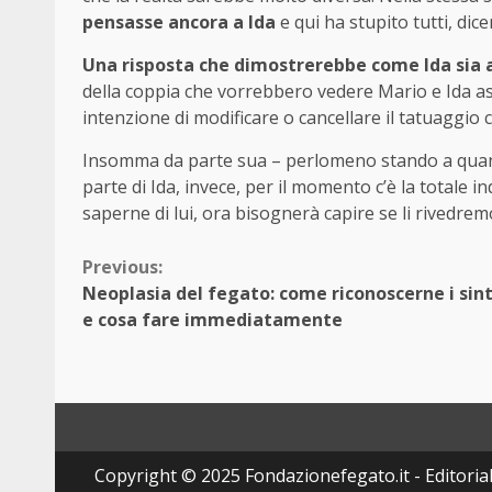
pensasse ancora a Ida
e qui ha stupito tutti, di
Una risposta che dimostrerebbe come Ida sia a
della coppia che vorrebbero vedere Mario e Ida a
intenzione di modificare o cancellare il tatuaggio c
Insomma da parte sua – perlomeno stando a quan
parte di Ida, invece, per il momento c’è la totale 
saperne di lui, ora bisognerà capire se li rivedre
Continue
Previous:
Neoplasia del fegato: come riconoscerne i sin
Reading
e cosa fare immediatamente
Copyright © 2025 Fondazionefegato.it - Editorially