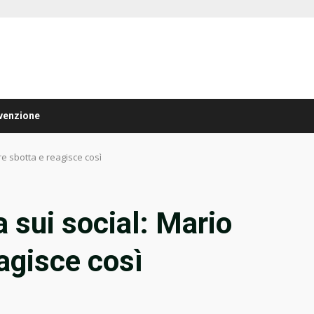
venzione
re sbotta e reagisce così
a sui social: Mario
agisce così