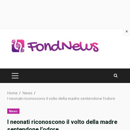
×
Skip
to
content
PRIMARY
MENU
Home
News
I neonati riconoscono il volto della madre sentendone l’odore
News
I neonati riconoscono il volto della madre
sentendone l’odore