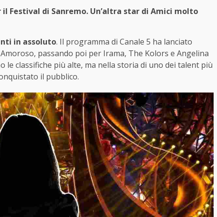
il Festival di Sanremo. Un’altra star di Amici molto
nti in assoluto
. Il programma di Canale 5 ha lanciato
 Amoroso, passando poi per Irama, The Kolors e Angelina
 classifiche più alte, ma nella storia di uno dei talent più
onquistato il pubblico.