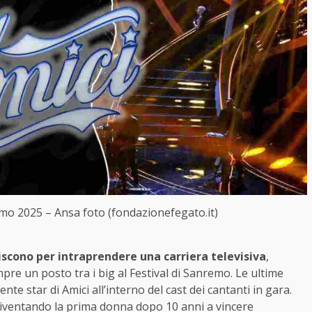
remo 2025 – Ansa foto (fondazionefegato.it)
niscono per intraprendere una carriera televisiva
,
pre un posto tra i big al Festival di Sanremo. Le ultime
e star di Amici all’interno del cast dei cantanti in gara.
 diventando la prima donna dopo 10 anni a vincere