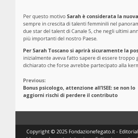
Per questo motivo
Sarah è considerata la nuov
sempre in crescita di talenti femminili nel panoram
due star del talent di Canale 5, che negli ultimi an
più importanti del nostro Paese.
Per Sarah Toscano si aprirà sicuramente la poss
inizialmente aveva fatto sapere di essere troppo 
dichiarato che forse avrebbe partecipato alla ker
Continue
Previous:
Bonus psicologo, attenzione all’ISEE: se non lo
Reading
aggiorni rischi di perdere il contributo
Copyright © 2025 Fondazionefegato.it - Editorially