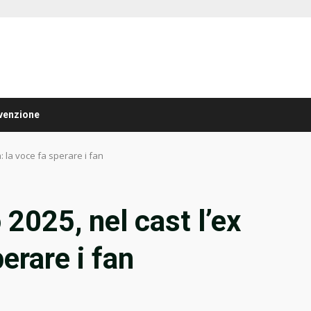
venzione
: la voce fa sperare i fan
2025, nel cast l’ex
perare i fan