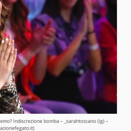
nremo? Indiscrezione bomba – _sarahtoscano (ig) –
azionefegato.it)