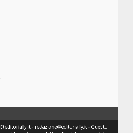
:
i
e
@editorially.it - redazione@editorially.it - Questo