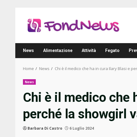
Skip
to
content
News
Alimentazione
Attività
Fegato
Pre
Home
News
Chi è il medico che ha in cura Ilary Blasi e p
News
Chi è il medico che h
perché la showgirl 
Barbara Di Castro
6 Luglio 2024