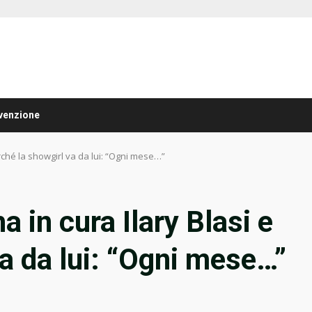
venzione
erché la showgirl va da lui: “Ogni mese…”
a in cura Ilary Blasi e
va da lui: “Ogni mese…”