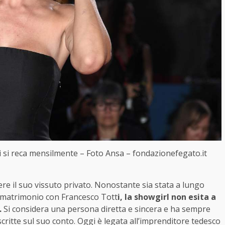
cui si reca mensilmente – Foto Ansa – fondazionefegato.it
ere il suo vissuto privato. Nonostante sia stata a lungo
o matrimonio con Francesco Tott
i, la showgirl non esita a
.
Si considera una persona diretta e sincera e ha sempre
scritte sul suo conto. Oggi è legata all’imprenditore tedesco