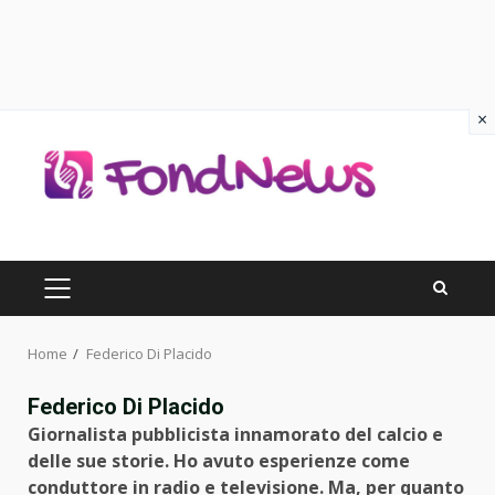
×
Skip
to
content
PRIMARY
MENU
Home
Federico Di Placido
Federico Di Placido
Giornalista pubblicista innamorato del calcio e
delle sue storie. Ho avuto esperienze come
conduttore in radio e televisione. Ma, per quanto