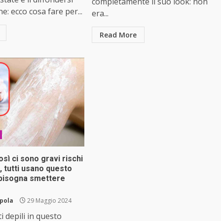
completamente il suo look: non
e: ecco cosa fare per...
era...
Read More
così ci sono gravi rischi
e, tutti usano questo
bisogna smettere
pola
29 Maggio 2024
i depili in questo