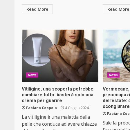
Read More
Read More
News
News
Vitiligine, una scoperta potrebbe
Vermocane, 
cambiare tutto: basterà solo una
preoccupazi
crema per guarire
dell’estate:
scongiurare 
Fabiana Coppola
4 Giugno 2024
Fabiana Cop
La vitiligine è una malattia della
Sale la preo
pelle che conduce ad avere chiazze
l’arrivo dell’