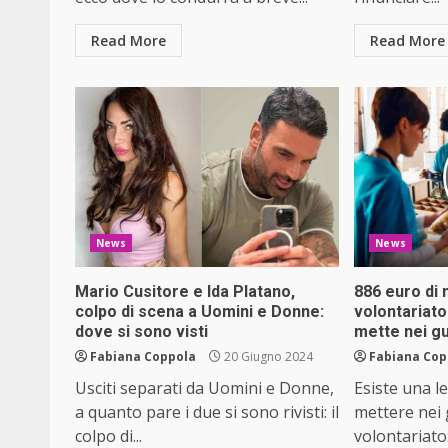
Read More
Read More
News
News
Mario Cusitore e Ida Platano,
886 euro di 
colpo di scena a Uomini e Donne:
volontariato
dove si sono visti
mette nei gu
Fabiana Coppola
20 Giugno 2024
Fabiana Cop
Usciti separati da Uomini e Donne,
Esiste una l
a quanto pare i due si sono rivisti: il
mettere nei 
colpo di...
volontariato: