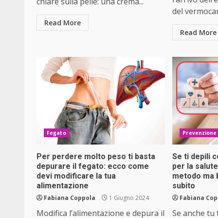
chiare sulla pelle: una crema...
del vermocan
Read More
Read More
Fegato
Prevenzione
Per perdere molto peso ti basta
Se ti depili 
depurare il fegato: ecco come
per la salut
devi modificare la tua
metodo ma 
alimentazione
subito
Fabiana Coppola
1 Giugno 2024
Fabiana Cop
Modifica l’alimentazione e depura il
Se anche tu t