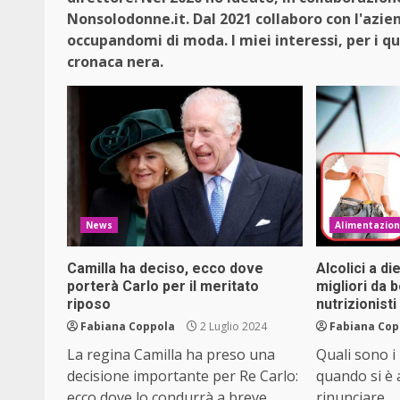
Nonsolodonne.it. Dal 2021 collaboro con l'azie
occupandomi di moda. I miei interessi, per i qua
cronaca nera.
News
Alimentazio
Camilla ha deciso, ecco dove
Alcolici a di
porterà Carlo per il meritato
migliori da 
riposo
nutrizionisti
Fabiana Coppola
2 Luglio 2024
Fabiana Cop
La regina Camilla ha preso una
Quali sono i 
decisione importante per Re Carlo:
quando si è 
ecco dove lo condurrà a breve...
rinunciare...