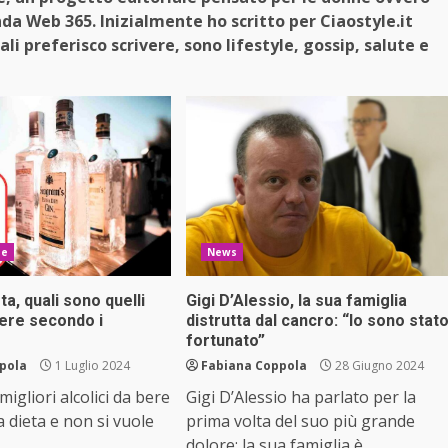
nda Web 365. Inizialmente ho scritto per Ciaostyle.it
li preferisco scrivere, sono lifestyle, gossip, salute e
ne
News
eta, quali sono quelli
Gigi D’Alessio, la sua famiglia
bere secondo i
distrutta dal cancro: “Io sono stat
fortunato”
pola
1 Luglio 2024
Fabiana Coppola
28 Giugno 2024
migliori alcolici da bere
Gigi D’Alessio ha parlato per la
a dieta e non si vuole
prima volta del suo più grande
dolore: la sua famiglia è...