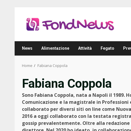
Skip
to
content
News
Alimentazione
Attività
Fegato
Pre
Home
Fabiana Coppola
Fabiana Coppola
Sono Fabiana Coppola, nata a Napoli il 1989. H
Comunicazione e la magistrale in Professioni e
collaborato per diversi siti on line come Nuova
2016 a oggi collaborato con la testata registra
gossip prevalentemente. Oltre alla redazione de
direttore. Nel 2020 ho ideato, in collaborazio