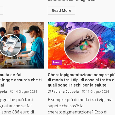
Read More
News
multa se fai
Cheratopigmentazione sempre pi
: legge assurda che ti
di moda tra i Vip: di cosa si tratta e
ai
quali sono i rischi per la salute
pola
14 Giugno 2024
Fabiana Coppola
11 Giugno 2024
egge che può farti
È sempre più di moda tra i vip, ma
guai anche se fai
sapete che cos’è la
 sono 886 euro di...
cheratopigmentazione? Ecco di