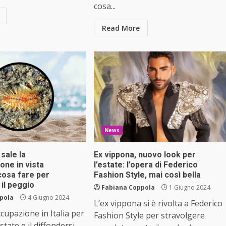
cosa...
Read More
News
sale la
Ex vippona, nuovo look per
one in vista
l’estate: l’opera di Federico
 cosa fare per
Fashion Style, mai così bella
il peggio
Fabiana Coppola
1 Giugno 2024
pola
4 Giugno 2024
L’ex vippona si è rivolta a Federico
ccupazione in Italia per
Fashion Style per stravolgere
estate e il diffondersi